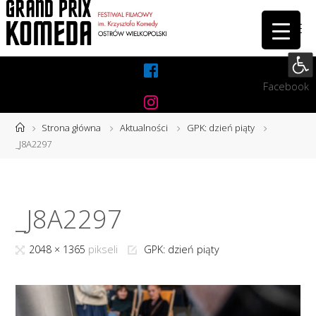
Przejdź
do
treści
Otwórz 
Facebook
Instagram
Strona
Strona główna
Aktualności
GPK: dzień piąty
główna
_J8A2297
_J8A2297
Pełny
2048 × 1365
pikseli
GPK: dzień piąty
rozmiar