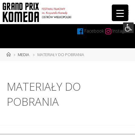
Przejdź
do
treści
Otwórz 
Facebook
Instagram
Strona
MEDIA
MATERIAŁY DO POBRANIA
główna
MATERIAŁY DO
POBRANIA