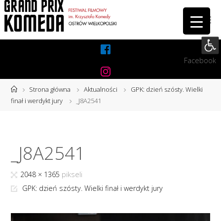
Przejdź
do
treści
Otwórz 
Facebook
Instagram
Strona
Strona główna
Aktualności
GPK: dzień szósty. Wielki
główna
finał i werdykt jury
_J8A2541
_J8A2541
Pełny
2048 × 1365
pikseli
rozmiar
GPK: dzień szósty. Wielki finał i werdykt jury