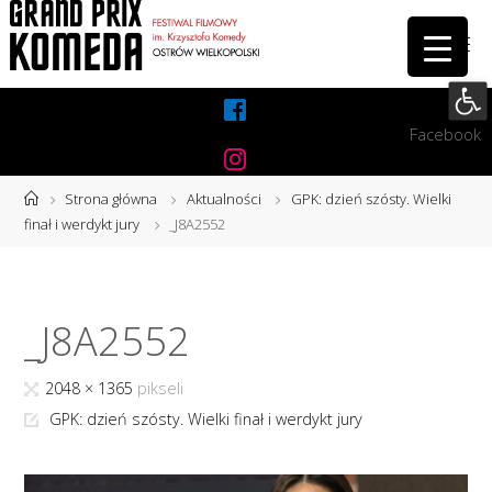
Przejdź
do
treści
Otwórz 
Facebook
Instagram
Strona
Strona główna
Aktualności
GPK: dzień szósty. Wielki
główna
finał i werdykt jury
_J8A2552
_J8A2552
Pełny
2048 × 1365
pikseli
rozmiar
GPK: dzień szósty. Wielki finał i werdykt jury