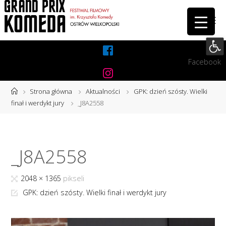
Przejdź
do
treści
Otwórz 
Facebook
Instagram
Strona
Strona główna
Aktualności
GPK: dzień szósty. Wielki
główna
finał i werdykt jury
_J8A2558
_J8A2558
Pełny
2048 × 1365
pikseli
rozmiar
GPK: dzień szósty. Wielki finał i werdykt jury