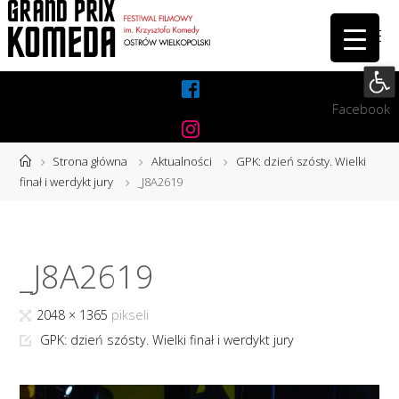
Przejdź
do
treści
Otwórz 
Facebook
Instagram
Strona
Strona główna
Aktualności
GPK: dzień szósty. Wielki
główna
finał i werdykt jury
_J8A2619
_J8A2619
Pełny
2048 × 1365
pikseli
rozmiar
GPK: dzień szósty. Wielki finał i werdykt jury