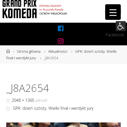
Przejdź
do
treści
Otwórz 
Facebook
Instagram
Strona
Strona główna
Aktualności
GPK: dzień szósty. Wielki
główna
finał i werdykt jury
_J8A2654
_J8A2654
Pełny
2048 × 1365
pikseli
rozmiar
GPK: dzień szósty. Wielki finał i werdykt jury