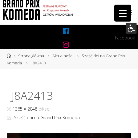
Przejdź
do
treści
Otwórz 
Facebook
Instagram
Strona
Strona główna
Aktualności
Sześć dni na Grand Prix
główna
Komeda
_J8A2413
_J8A2413
Pełny
1365 × 2048
pikseli
rozmiar
Sześć dni na Grand Prix Komeda