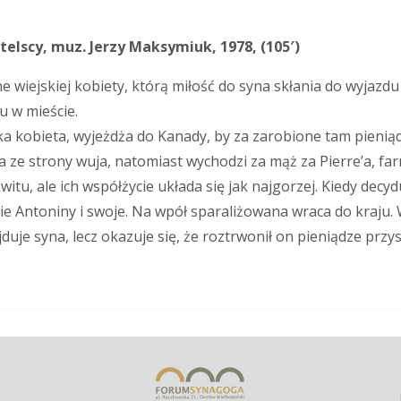
telscy, muz. Jerzy Maksymiuk, 1978, (105′)
 wiejskiej kobiety, którą miłość do syna skłania do wyjazd
 w mieście.
ka kobieta, wyjeżdża do Kanady, by za zarobione tam pieni
 ze strony wuja, natomiast wychodzi za mąż za Pierre’a, f
tu, ale ich współżycie układa się jak najgorzej. Kiedy decyd
ycie Antoniny i swoje. Na wpół sparaliżowana wraca do kraju
uje syna, lecz okazuje się, że roztrwonił on pieniądze prz