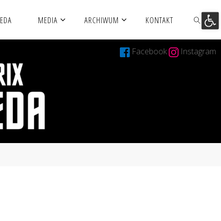
Otwórz 
MEDA
MEDIA
ARCHIWUM
KONTAKT
Facebook
Instagram
SZUKAJ