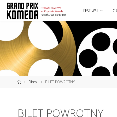
Przejdź
FESTIWAL
GR
do
treści
Strona
Filmy
BILET POWROTNY
główna
BILET POWROTNY