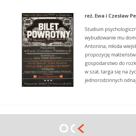
reż. Ewa i Czesław Pe
Studium psychologiczne
wybudowanie mu domu
Antonina, młoda wiejs
propozycję małżeństwa
gospodarstwo do rozkwi
w szał, targa się na ż
jednorodzinnych odnajd