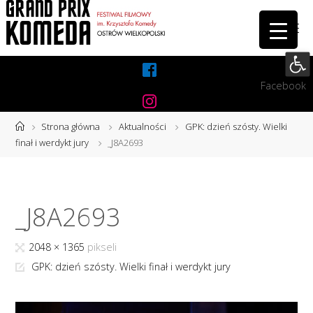
Przejdź
do
treści
Otwórz 
Facebook
Instagram
Strona
Strona główna
Aktualności
GPK: dzień szósty. Wielki
główna
finał i werdykt jury
_J8A2693
_J8A2693
Pełny
2048 × 1365
pikseli
rozmiar
GPK: dzień szósty. Wielki finał i werdykt jury