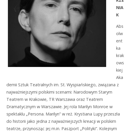
RZE
NIA
K
Abs
olw
ent
ka
krak
ows
kiej
Aka
demii Sztuk Teatralnych im. St. Wyspiańskiego, związana z
najważniejszymi polskimi scenami: Narodowym Starym
Teatrem w Krakowie, TR Warszawa oraz Teatrem
Dramatycznym w Warszawie. Jej rola Marilyn Monroe w
spektaklu „Persona. Marilyn” w reż. Krystiana Lupy przeszła
do historii jako jedna z najważniejszych kreacji w polskim
teatrze, przynosząc jej m.in. Paszport „Polityki”. Kolejnym