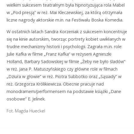
wielkim sukcesem teatralnym była hipnotyzująca rola Mabel
w „Pod presją” w reż. Mai Kleczewskiej, za którą otrzymała
liczne nagrody aktorskie m.in. na Festiwalu Boska Komedia.
W ostatnich latach Sandra Korzeniak z sukcesem koncentruje
się na kinie autorskim, tworząc portrety kobiet uwikłanych w
trudne mechanizmy historii i psychologii. Zagrała m.in. role:
Julie Kafka w filmie „Franz Kafka” w reżyserii Agnieszki
Holland, Barbary Sadowskiej w filmie „Żeby nie było śladów”
w reż. Jana P. Matuszyńskiego czy główne role w filmach
„Dziura w głowie” w reż. Piotra Subbotko oraz „Sąsiady” w
reż. Grzegorza Królikiewicza. Obecnie pracuje nad
monodramem/performensem na podstawie książki „Dane
osobowe” E. Jelinek.
Fot. Magda Hueckel