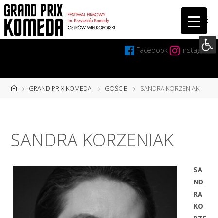
Przejdź
do
treści
Otwórz 
Facebook
Instagram
Strona
GRAND PRIX KOMEDA
GOŚCIE
SANDRA KORZENIAK
główna
SANDRA KORZENIAK
SA
ND
RA
KO