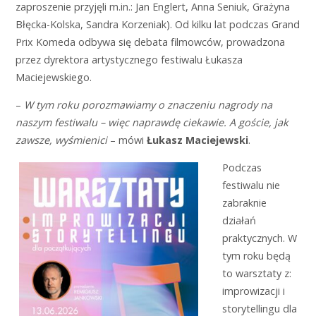
zaproszenie przyjęli m.in.: Jan Englert, Anna Seniuk, Grażyna
Błęcka-Kolska, Sandra Korzeniak). Od kilku lat podczas Grand
Prix Komeda odbywa się debata filmowców, prowadzona
przez dyrektora artystycznego festiwalu Łukasza
Maciejewskiego.
–
W tym roku porozmawiamy o znaczeniu nagrody na
naszym festiwalu – więc naprawdę ciekawie. A goście, jak
zawsze, wyśmienici
– mówi
Łukasz Maciejewski
.
Podczas
festiwalu nie
zabraknie
działań
praktycznych. W
tym roku będą
to warsztaty z:
improwizacji i
storytellingu dla