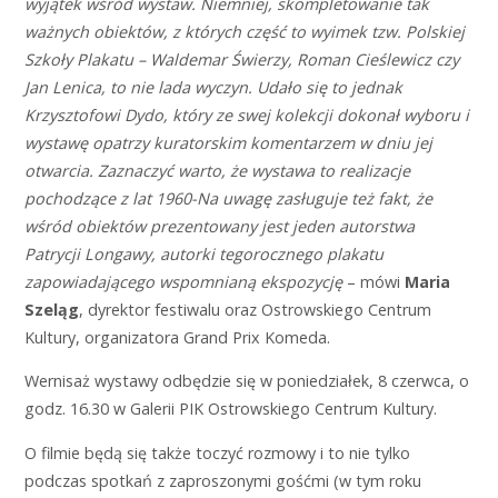
wyjątek wśród wystaw.
Niemniej, skompletowanie tak
ważnych obiektów, z których część to wyimek tzw. Polskiej
Szkoły
Plakatu – Waldemar Świerzy, Roman Cieślewicz czy
Jan Lenica, to nie lada wyczyn. Udało się to jednak
Krzysztofowi Dydo, który ze swej kolekcji dokonał wyboru i
wystawę opatrzy kuratorskim
komentarzem w dniu jej
otwarcia. Zaznaczyć warto, że wystawa to realizacje
pochodzące z lat 1960-
Na uwagę zasługuje też fakt, że
wśród obiektów prezentowany jest jeden autorstwa
Patrycji
Longawy, autorki tegorocznego plakatu
zapowiadającego wspomnianą ekspozycję
– mówi
Maria
Szeląg
, dyrektor festiwalu oraz Ostrowskiego Centrum
Kultury, organizatora Grand Prix Komeda.
Wernisaż wystawy odbędzie się w poniedziałek, 8 czerwca, o
godz. 16.30 w Galerii PIK Ostrowskiego Centrum Kultury.
O filmie będą się także toczyć rozmowy i to nie tylko
podczas spotkań z zaproszonymi gośćmi (w tym roku