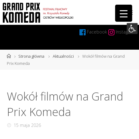
Przejdź
do
treści
Otwórz 
Facebook
Instagram
Strona
Strona główna
Aktualności
Wokół filmów na Grand
główna
Prix Komeda
Wokół filmów na Grand
Prix Komeda
15 maja 2026