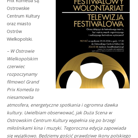
Prix Komeda są:
Ostrowskie
Centrum Kultury
oraz miasto
Ostrów
Wielkopolski.
– W Ostrowie
Wielkopolskim
czerwiec
rozpoczynamy
filmowo! Grand
Prix Komeda to
niesamowita
atmosfera, energetyczne spotkania i ogromna dawka
kultury. Uwielbiam obserwować, jak Duża Scena w
Ostrowskim Centrum Kultury wypełnia się po brzegi
miłośnikami kina i muzyki. Tegoroczna edycja zapowiada
się wyjątkowo. Będziemy gościć prawdziwe ikony polskiego